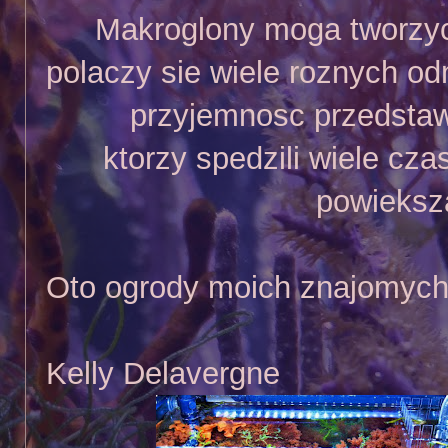
Makroglony moga tworzy
polaczy sie wiele roznych od
przyjemnosc przedsta
ktorzy spedzili wiele cza
powieksza
Oto ogrody moich znajomych
Kelly Delavergne