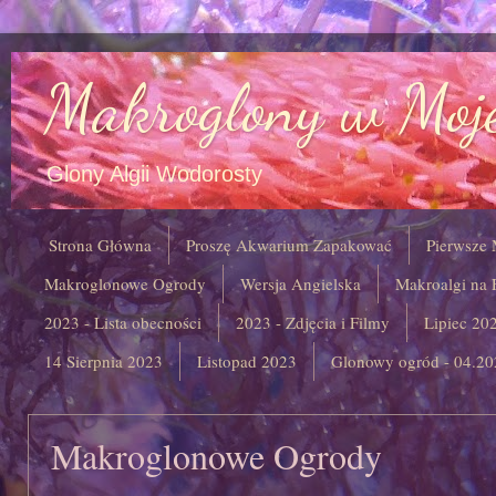
Makroglony w Moje
Glony Algii Wodorosty
Strona Główna
Proszę Akwarium Zapakować
Pierwsze
Makroglonowe Ogrody
Wersja Angielska
Makroalgi na F
2023 - Lista obecności
2023 - Zdjęcia i Filmy
Lipiec 20
14 Sierpnia 2023
Listopad 2023
Glonowy ogród - 04.20
Makroglonowe Ogrody